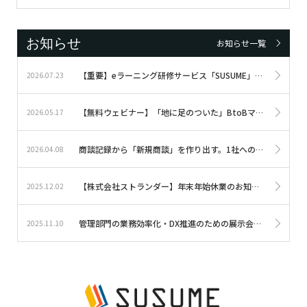
お知らせ
お知らせ一覧
【重要】eラーニング研修サービス「SUSUME」サービス終了のお知らせ
2026.07.23
【無料ウェビナー】「地に足のついた」BtoBマーケティングのKPI設計～実現可能性を上げる3つのコツ～≪5/28(木)16時～≫
2026.05.17
商談記録から「新規商談」を作り出す。1社への提案を未だ見ぬ100社に届ける、営業ロジックで組み立てる「Webチャネル構築の実践研修」を提供開始。｜eラーニングサービス「SUSUME」
2026.04.08
【株式会社ストランダー】年末年始休業のお知らせ
2025.12.02
管理部門の業務効率化・DX推進のための展示会『バックオフィスDXPO東京’25【秋】』に出展します｜eラーニングソリューションSUSUME・オウルキャスト
2025.11.10