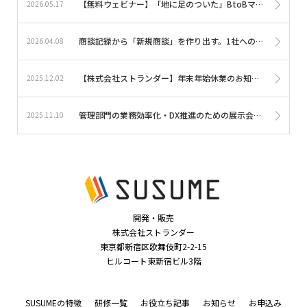
【無料ウェビナー】「地に足のついた」BtoBマーケティングのKPI設計～実現可能性を上げる3つのコツ～≪5/28(木)16時～≫
2026.05.17
商談記録から「新規商談」を作り出す。1社への提案を未だ見ぬ100社に届ける、営業ロジックで組み立てる「Webチャネル構築の実践研修」を提供開始。｜eラーニングサービス「SUSUME」
2026.04.08
【株式会社ストランダー】年末年始休業のお知らせ
2025.12.02
管理部門の業務効率化・DX推進のための展示会『バックオフィスDXPO東京’25【秋】』に出展します｜eラーニングソリューションSUSUME・オウルキャスト
2025.11.10
開発・販売
株式会社ストランダー
東京都新宿区歌舞伎町2-2-15
ヒルコート東新宿ビル3階
SUSUMEの特徴
研修一覧
お役立ち記事
お知らせ
お申込み