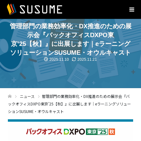
管理部門の業務効率化・DX推進のための展
示会『バックオフィスDXPO東
京’25【秋】』に出展します｜eラーニング
ソリューションSUSUME・オウルキャスト
2025.11.10
2025.11.21
ニュース
管理部門の業務効率化・DX推進のための展示会『バ
ックオフィスDXPO東京’25【秋】』に出展します｜eラーニングソリュー
ションSUSUME・オウルキャスト