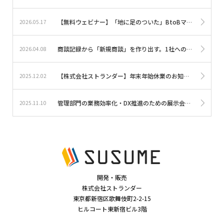
【無料ウェビナー】「地に足のついた」BtoBマーケティングのKPI設計～実現可能性を上げる3つのコツ～≪5/28(木)16時～≫
2026.05.17
商談記録から「新規商談」を作り出す。1社への提案を未だ見ぬ100社に届ける、営業ロジックで組み立てる「Webチャネル構築の実践研修」を提供開始。｜eラーニングサービス「SUSUME」
2026.04.08
【株式会社ストランダー】年末年始休業のお知らせ
2025.12.02
管理部門の業務効率化・DX推進のための展示会『バックオフィスDXPO東京’25【秋】』に出展します｜eラーニングソリューションSUSUME・オウルキャスト
2025.11.10
開発・販売
株式会社ストランダー
東京都新宿区歌舞伎町2-2-15
ヒルコート東新宿ビル3階