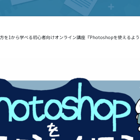
opの使い方を1から学べる初心者向けオンライン講座『Photoshopを使え